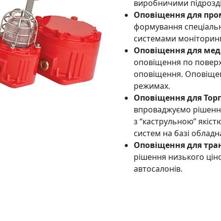
виробничими підрозд
Оповіщення для пром
формування спеціальн
системами моніторингу
Оповіщення для мед
оповіщення по поверх
оповіщення. Оповіще
режимах.
Оповіщення для Тор
впроваджуємо рішення
з “каструльною” якіст
систем на базі обладн
Оповіщення для тра
рішення низького ціно
автосалонів.