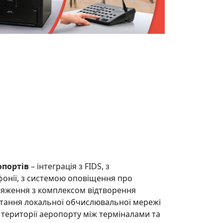
опортів
– інтеграція з FIDS, з
онії, з системою оповіщення про
яження з комплексом відтворення
тання локальної обчислювальної мережі
 території аеропорту між терміналами та