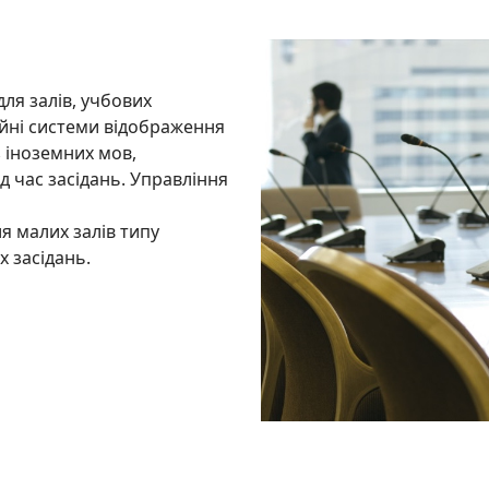
для залів, учбових
ційні системи відображення
з іноземних мов,
д час засідань. Управління
ля малих залів типу
их засідань.