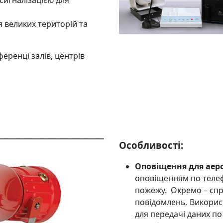
сигналізацією для
я великих територій та
ференці залів, центрів
Особливості:
Оповіщення для аер
оповіщенням по телеф
пожежу. Окремо – спр
повідомлень. Викорис
для передачі даних по