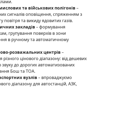
ілами.
ислових та військових полігонів
–
их сигналів оповіщення, спряженням з
 повітря та викиду ядовитих газів.
ичних закладів
– формування
ам, групування поверхів в зони
ння в ручному та автоматичному
гово-розважальних центрів
–
 різного цінового діапазону: від дешевих
ю звуку до дорогих автоматизованих
ання Бош та ТОА.
нспортних вузлів
– впроваджуємо
вого діапазону для автостанцій, АЗК,