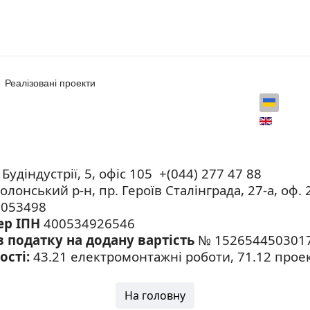
Реалізовані проекти
 Будіндустрії, 5, офіс 105 +(044) 277 47 88
олонський р-н, пр. Героїв Сталінграда, 27-а, оф. 
053498
ер ІПН
400534926546
в податку на додану вартість
№ 152654450301
ості:
43.21 електромонтажні роботи, 71.12 прое
На головну