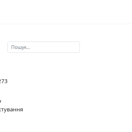
Пошук
Type 2 or more characters for results.
273
7
ктування